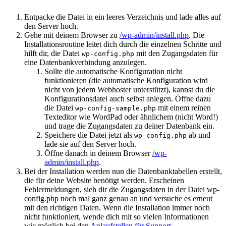
Entpacke die Datei in ein leeres Verzeichnis und lade alles auf
den Server hoch.
Gehe mit deinem Browser zu
/wp-admin/install.php
. Die
Installationsroutine leitet dich durch die einzelnen Schritte und
hilft dir, die Datei
mit den Zugangsdaten für
wp-config.php
eine Datenbankverbindung anzulegen.
Sollte die automatische Konfiguration nicht
funktionieren (die automatische Konfiguration wird
nicht von jedem Webhoster unterstützt), kannst du die
Konfigurationsdatei auch selbst anlegen. Öffne dazu
die Datei
mit einem reinen
wp-config-sample.php
Texteditor wie WordPad oder ähnlichem (nicht Word!)
und trage die Zugangsdaten zu deiner Datenbank ein.
Speichere die Datei jetzt als
ab und
wp-config.php
lade sie auf den Server hoch.
Öffne danach in deinem Browser
/wp-
admin/install.php
.
Bei der Installation werden nun die Datenbanktabellen erstellt,
die für deine Website benötigt werden. Erscheinen
Fehlermeldungen, sieh dir die Zugangsdaten in der Datei
wp-
config.php
noch mal ganz genau an und versuche es erneut
mit den richtigen Daten. Wenn die Installation immer noch
nicht funktioniert, wende dich mit so vielen Informationen
wie möglich bei den
Anlaufstellen für Support
.